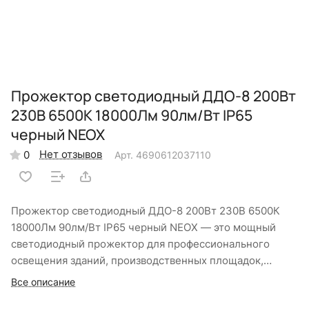
Прожектор светодиодный ДДО-8 200Вт
230В 6500К 18000Лм 90лм/Вт IP65
черный NEOX
Нет отзывов
0
Арт.
4690612037110
Прожектор светодиодный ДДО-8 200Вт 230В 6500К
18000Лм 90лм/Вт IP65 черный NEOX — это мощный
светодиодный прожектор для профессионального
освещения зданий, производственных площадок,
архитектурной и рекламной подсветки. Алюминиевый
Все описание
корпус с эффективным теплоотводом и степенью