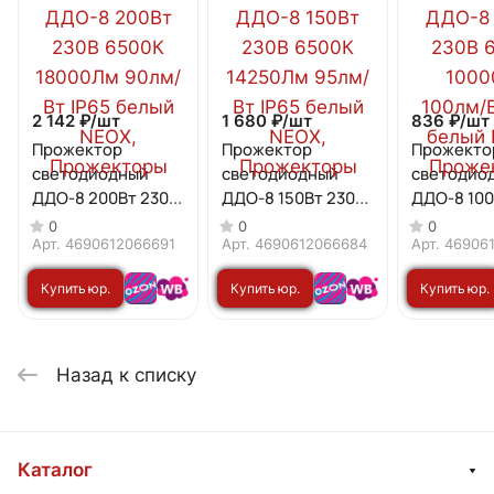
2 142 ₽/
шт
1 680 ₽/
шт
836 ₽/
шт
Прожектор
Прожектор
Прожекто
светодиодный
светодиодный
светодио
ДДО-8 200Вт 230В
ДДО-8 150Вт 230В
ДДО-8 100
6500К 18000Лм
6500К 14250Лм
6500К 10
0
0
0
90лм/Вт IP65
95лм/Вт IP65
100лм/Вт 
Арт.
4690612066691
Арт.
4690612066684
Арт.
46906
белый NEOX
белый NEOX
белый NE
Купить юр.
Купить юр.
Купить юр.
лицу
лицу
лицу
Назад к списку
Каталог