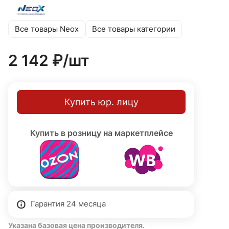
защиты IP65 обеспечивает стабильную работу при
температурах от −40°C до +50°C. Поворотный
кронштейн позволяет легко регулировать угол
Все товары Neox
Все товары категории
освещения, а световой поток 18 000 Лм при 200 Вт
обеспечивает эффективность 90 Лм/Вт.
2 142 ₽/
шт
Купить юр. лицу
Купить в розницу на маркетплейсе
Гарантия 24 месяца
Указана базовая цена производителя.