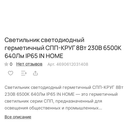
Светильник светодиодный
герметичный СПП-КРУГ 8Вт 230В 6500К
640Лм IP65 IN HOME
Нет отзывов
0
Арт.
4690612031408
Светильник светодиодный герметичный СПП-КРУГ 8Вт
230В 6500К 640Лм IP65 IN HOME — это герметичный
светильник серии СПП, предназначенный для
освещения общественных и промышленных
помещений с повышенным содержанием пыли и влаги.
Все описание
Антивандальный корпус с матовым негорючим