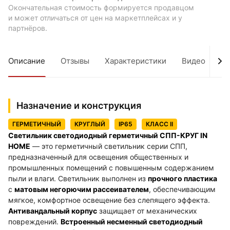
Окончательная стоимость формируется продавцом
и может отличаться от цен на маркетплейсах и у
партнёров.
Описание
Отзывы
Характеристики
Видео
Д
Назначение и конструкция
ГЕРМЕТИЧНЫЙ
КРУГЛЫЙ
IP65
КЛАСС II
Светильник светодиодный герметичный СПП-КРУГ IN
HOME
— это герметичный светильник серии СПП,
предназначенный для освещения общественных и
промышленных помещений с повышенным содержанием
пыли и влаги. Светильник выполнен из
прочного пластика
с
матовым негорючим рассеивателем
, обеспечивающим
мягкое, комфортное освещение без слепящего эффекта.
Антивандальный корпус
защищает от механических
повреждений.
Встроенный несменный светодиодный