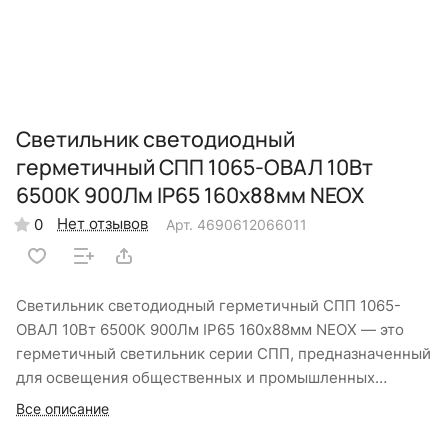
Светильник светодиодный
герметичный СПП 1065-ОВАЛ 10Вт
6500К 900Лм IP65 160х88мм NEOX
Нет отзывов
0
Арт.
4690612066011
Светильник светодиодный герметичный СПП 1065-
ОВАЛ 10Вт 6500К 900Лм IP65 160х88мм NEOX — это
герметичный светильник серии СПП, предназначенный
для освещения общественных и промышленных
помещений с повышенным содержанием пыли и влаги.
Все описание
Антивандальный корпус с матовым негорючим