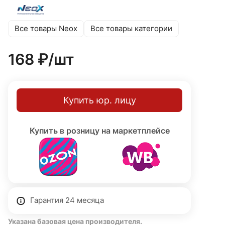
рассеивателем обеспечивает мягкое, комфортное
освещение без слепящего эффекта. Светильник можно
устанавливать как на вертикальные, так и на
Все товары Neox
Все товары категории
горизонтальные поверхности. Светодиодный источник
света встроенный несменный, мощность 10 Вт,
168 ₽/
шт
цветовая температура 6500К (холодный белый),
световой поток 900 лм, степень защиты IP65, класс
защиты II (двойная изоляция, без заземления). Гарантия
24 месяца.
Купить юр. лицу
Купить в розницу на маркетплейсе
Гарантия 24 месяца
Указана базовая цена производителя.