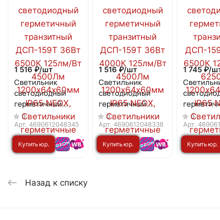
1 516 ₽/
шт
1 516 ₽/
шт
1 745 ₽/
ш
Светильник
Светильник
Светильн
светодиодный
светодиодный
светодио
герметичный
герметичный
герметич
транзитный
транзитный
транзитн
0
0
0
ДСП-159Т 36Вт
ДСП-159Т 36Вт
ДСП-159Т
Арт.
4690612048345
Арт.
4690612048338
Арт.
46906
6500К 125лм/Вт
4000К 125лм/Вт
6500К 125
Купить юр.
Купить юр.
Купить юр.
4500Лм
4500Лм
6250Лм
1200х64х60мм
1200х64х60мм
1200х64х
лицу
лицу
лицу
IP65 NEOX
IP65 NEOX
IP65 NEOX
Назад к списку