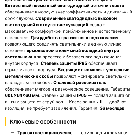
Встроенный несменный светодиодный источник света
обеспечивает высокую энергоэффективность и длительный
срок службы.
Современные светодиоды с высокой
светоотдачей и отсутствие пульсаций
создают
максимально комфортное, приближенное к естественному
освещение.
Для удобства транзитного подключения
,
позволяющего соединять светильники в единую линию,
оснащен
гермовводом и клеммной колодкой внутри
светильника
для простого и безопасного подключения
внутри корпуса.
Степень защиты IP65
обеспечивает
герметичность корпуса.
Входящие в комплект усиленные
металлические скобы
позволяют монтировать светильник
накладным способом.
Опаловый рассеиватель
обеспечивает мягкое и равномерное освещение. Габариты:
600×64×60 мм
. Степень защиты
IP65
— полная защита от
пыли и защита от струй воды. Класс защиты
II
— двойная
изоляция, не требует заземления. Гарантия:
36 месяцев
.
Ключевые особенности
Транзитное подключение
— гермоввод и клеммная