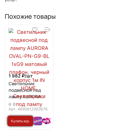
Похожие товары
1 982 ₽/
шт
Светильник
подвесной под
лампу AURORA
OVAL-PN-G9-BL
0
1хG9 матовый
Арт.
4690612063676
плафон, черный
Купить юр.
корпус 1м IN HOME
лицу