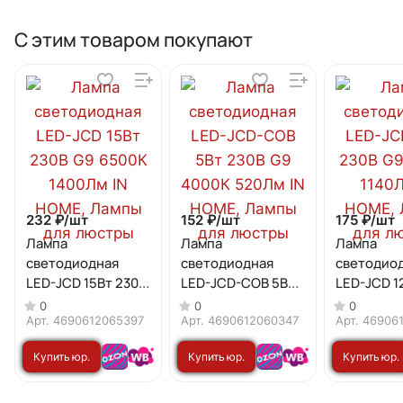
С этим товаром покупают
232 ₽/
шт
152 ₽/
шт
175 ₽/
шт
Лампа
Лампа
Лампа
светодиодная
светодиодная
светодио
LED-JCD 15Вт 230В
LED-JCD-COB 5Вт
LED-JCD 1
G9 6500К 1400Лм
230В G9 4000К
G9 6500К 
0
0
0
IN HOME
520Лм IN HOME
IN HOME
Арт.
4690612065397
Арт.
4690612060347
Арт.
46906
Купить юр.
Купить юр.
Купить юр.
лицу
лицу
лицу