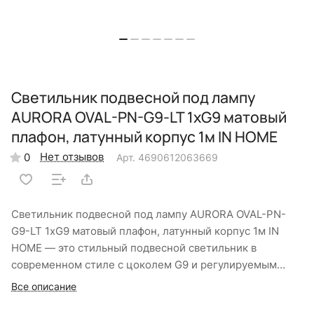
Светильник подвесной под лампу
AURORA OVAL-PN-G9-LT 1хG9 матовый
плафон, латунный корпус 1м IN HOME
Нет отзывов
0
Арт.
4690612063669
Светильник подвесной под лампу AURORA OVAL-PN-
G9-LT 1хG9 матовый плафон, латунный корпус 1м IN
HOME — это стильный подвесной светильник в
современном стиле с цоколем G9 и регулируемым
подвесом длиной до 1200 мм. Матовый стеклянный
Все описание
плафон овальной формы обеспечивает равномерное и