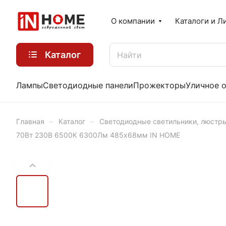
О компании
Каталоги и Л
Каталог
Лампы
Светодиодные панели
Прожекторы
Уличное 
–
–
Главная
Каталог
Светодиодные светильники, люстр
70Вт 230В 6500К 6300Лм 485х68мм IN HOME