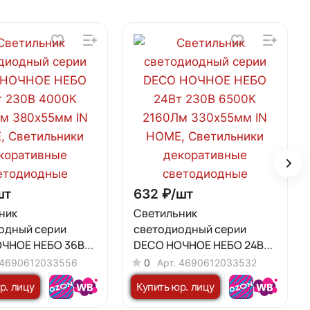
шт
632 ₽/
шт
ник
Светильник
одный серии
светодиодный серии
ЧНОЕ НЕБО 36Вт
DECO НОЧНОЕ НЕБО 24Вт
00К 3240Лм
230В 6500К 2160Лм
4690612033556
0
Арт.
4690612033532
м IN HOME
330х55мм IN HOME
р. лицу
Купить юр. лицу