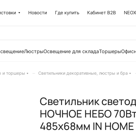
истовки
Новости
Где купить
Кабинет B2B
NEO
освещение
Люстры
Освещение для склада
Торшеры
Офисн
–
ы и торшеры
Светильники декоративные, люстры и бра
Светильник свето
НОЧНОЕ НЕБО 70Вт
485х68мм IN HOME