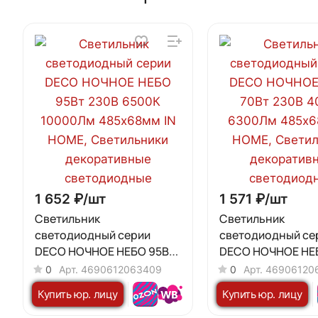
1 652 ₽/
шт
1 571 ₽/
шт
Светильник
Светильник
светодиодный серии
светодиодный се
DECO НОЧНОЕ НЕБО 95Вт
DECO НОЧНОЕ НЕ
230В 6500К 10000Лм
230В 4000К 6300
0
Арт.
4690612063409
0
Арт.
46906120
485х68мм IN HOME
485х68мм IN HOM
Купить юр. лицу
Купить юр. лицу