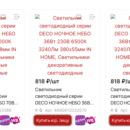
818 ₽/
шт
818 ₽/
Светильник
Светиль
рии
светодиодный серии
светоди
БО 70Вт
DECO НОЧНОЕ НЕБО 36Вт
DECO НО
Лм
230В 6500К 3240Лм
230В 40
63386
0
Арт.
4690612033570
0
Арт.
E
380х55мм IN HOME
380х55м
Купить юр. лицу
Купить ю