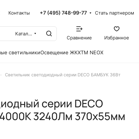
+7 (495) 748-99-77
X
Контакты
Стать партнером
Каталог
Сравнение
Избранное
ые светильники
Освещение ЖКХ
TM NEOX
–
Светильник светодиодный серии DECO БАМБУК 36Вт
диодный серии DECO
 4000К 3240Лм 370х55мм