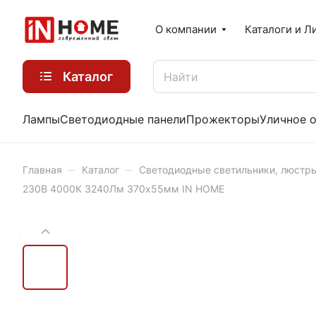
О компании
Каталоги и Л
Каталог
Лампы
Светодиодные панели
Прожекторы
Уличное 
–
–
Главная
Каталог
Светодиодные светильники, люстр
230В 4000К 3240Лм 370х55мм IN HOME