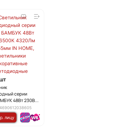
шт
ник
одный серии
МБУК 48Вт 230В
320Лм 380х55мм
4690612038605
р. лицу