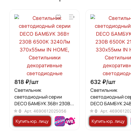
818 ₽/
шт
632 ₽/
шт
Светильник
Светильник
светодиодный серии
светодиодный се
DECO БАМБУК 36Вт 230В
DECO БАМБУК 24В
6500К 3240Лм 370х55мм
6500К 2160Лм 33
0
Арт.
4690612025056
0
Арт.
46906120
IN HOME
IN HOME
Купить юр. лицу
Купить юр. лицу