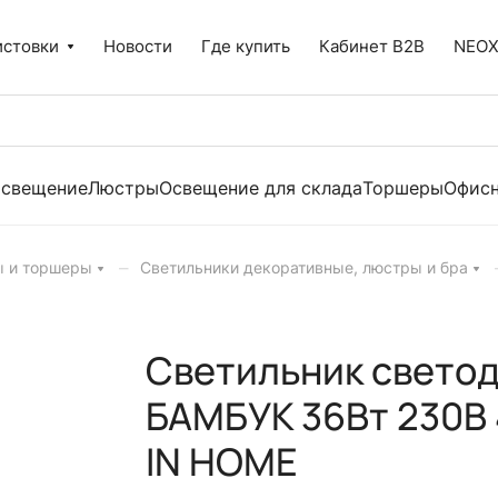
истовки
Новости
Где купить
Кабинет B2B
NEO
освещение
Люстры
Освещение для склада
Торшеры
Офисн
–
ы и торшеры
Светильники декоративные, люстры и бра
Светильник свето
БАМБУК 36Вт 230В
IN HOME