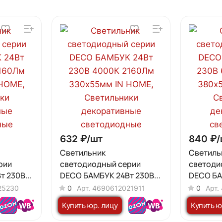
632 ₽/
шт
840 ₽/
Светильник
Светиль
рии
светодиодный серии
светоди
т 230В
DECO БАМБУК 24Вт 230В
DECO БА
0х55мм
4000К 2160Лм 330х55мм
6500К 4
25230
0
Арт.
4690612021911
0
Арт.
IN HOME
IN HOME
Купить юр. лицу
Купить ю