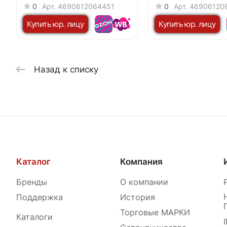
6500K 6000Лм
230В 6500K 6000
0
Арт.
4690612064451
0
Арт.
46906120
375x60мм черный IN HOME
375x60мм белый 
Купить юр. лицу
Купить юр. лицу
Назад к списку
Каталог
Компания
Бренды
О компании
Поддержка
История
Торговые МАРКИ
Каталоги