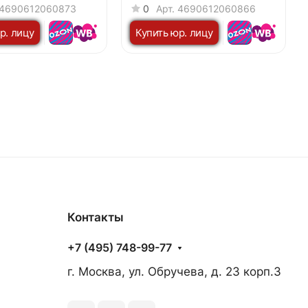
600Лм
230В 6500K 7600Лм
4690612060873
0
Арт.
4690612060866
м черный IN HOME
460x67мм белый IN HOME
р. лицу
Купить юр. лицу
Контакты
+7 (495) 748-99-77
г. Москва, ул. Обручева, д. 23 корп.3