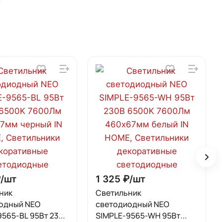
/
шт
1 325 ₽/
шт
ник
Светильник
одный NEO
светодиодный NEO
9565-BL 95Вт 230В
SIMPLE-9565-WH 95Вт