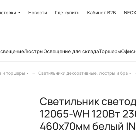
истовки
Новости
Где купить
Кабинет B2B
NEO
освещение
Люстры
Освещение для склада
Торшеры
Офисн
–
ы и торшеры
Светильники декоративные, люстры и бра
Светильник свето
12065-WH 120Вт 2
460x70мм белый I