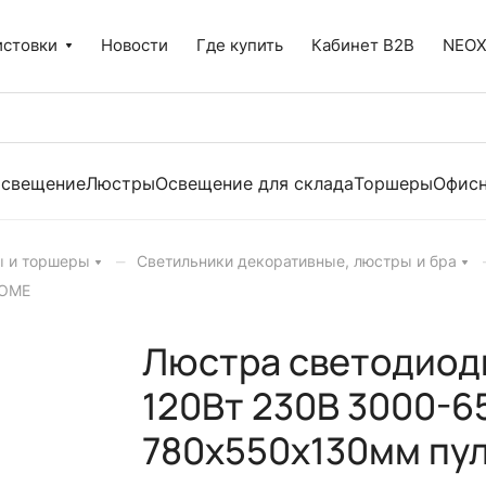
истовки
Новости
Где купить
Кабинет B2B
NEO
освещение
Люстры
Освещение для склада
Торшеры
Офисн
–
ы и торшеры
Светильники декоративные, люстры и бра
HOME
Люстра светодиод
120Вт 230В 3000-
780х550х130мм пул