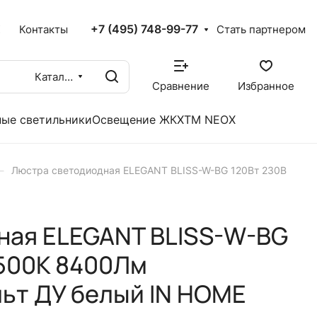
+7 (495) 748-99-77
X
Контакты
Стать партнером
Каталог
Сравнение
Избранное
ые светильники
Освещение ЖКХ
TM NEOX
–
Люстра светодиодная ELEGANT BLISS-W-BG 120Вт 230В
ная ELEGANT BLISS-W-BG
6500K 8400Лм
ьт ДУ белый IN HOME