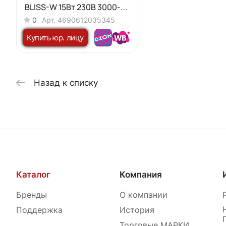
BLISS-W 15Вт 230В 3000-
6500K 1200Лм STEP
0
Арт.
4690612035345
COLOR белый IN HOME
Купить юр. лицу
Назад к списку
Каталог
Компания
Бренды
О компании
Поддержка
История
Торговые МАРКИ