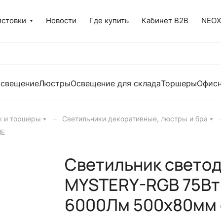
истовки
Новости
Где купить
Кабинет B2B
NEO
освещение
Люстры
Освещение для склада
Торшеры
Офисн
–
ы и торшеры
Светильники декоративные, люстры и бра
ME
Светильник свето
MYSTERY-RGB 75Вт
6000Лм 500x80мм 