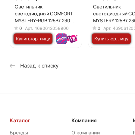
Светильник
Светильник
светодиодный COMFORT
светодиодный C
MYSTERY-RGB 125Вт 230В
MYSTERY 125Вт 23
3000-6500K 10000Лм
6500K 10000Лм 5
0
Арт.
4690612058900
0
Арт.
46906120
500x80мм с пультом ДУ IN
с пультом ДУ IN 
Купить юр. лицу
Купить юр. лицу
HOME
Назад к списку
Каталог
Компания
Бренды
О компании