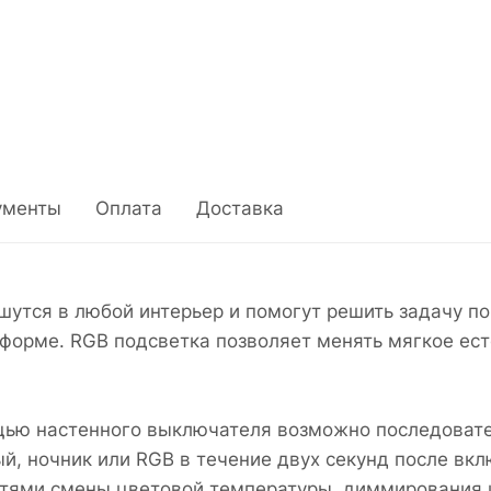
ументы
Оплата
Доставка
утся в любой интерьер и помогут решить задачу п
форме. RGB подсветка позволяет менять мягкое ес
щью настенного выключателя возможно последоват
й, ночник или RGB в течение двух секунд после вк
стями смены цветовой температуры, диммирования и