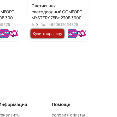
Светильник
OMFORT
светодиодный COMFORT
0В 3000-
MYSTERY 75Вт 230В 3000-
00x80мм
6500K 6000Лм 500x80мм
59525
0
Арт.
4690612034829
HOME
с пультом ДУ IN HOME
Купить юр. лицу
Информация
Помощь
Реквизиты
Условия оплаты