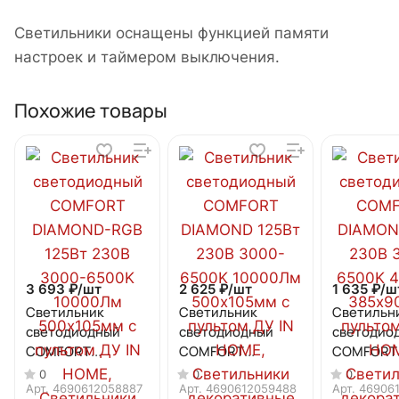
Светильники оснащены функцией памяти
настроек и таймером выключения.
Похожие товары
3 693 ₽/
шт
2 625 ₽/
шт
1 635 ₽/
ш
Светильник
Светильник
Светильн
светодиодный
светодиодный
светодио
COMFORT
COMFORT
COMFORT
DIAMOND-RGB
DIAMOND 125Вт
DIAMOND 
0
0
0
125Вт 230В 3000-
230В 3000-6500K
230В 3000
Арт.
4690612058887
Арт.
4690612059488
Арт.
46906