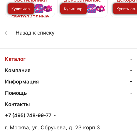
6500K 10000Лм
10000Лм
4400Лм 3
Купить юр.
Купить юр.
Купить юр.
500x105мм с
500x105мм с
с пультом 
пультом ДУ IN
пультом ДУ IN
HOME
лицу
лицу
лицу
HOME
HOME
Назад к списку
Каталог
Компания
Информация
Помощь
Контакты
+7 (495) 748-99-77
г. Москва, ул. Обручева, д. 23 корп.3