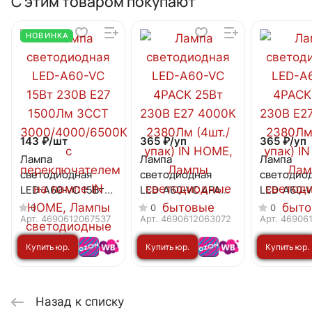
С этим товаром покупают
НОВИНКА
143 ₽/
шт
365 ₽/
уп
365 ₽/
уп
Лампа
Лампа
Лампа
светодиодная
светодиодная
светодио
LED-A60-VC 15Вт
LED-A60-VC 4PACK
LED-A60-
230В Е27 1500Лм
25Вт 230В Е27
25Вт 230В
0
0
0
3ССТ
4000К 2380Лм
3000К 23
Арт.
4690612067537
Арт.
4690612063072
Арт.
46906
3000/4000/6500К
(4шт./упак) IN
(4шт./упак
Купить юр.
Купить юр.
Купить юр.
с переключателем
HOME
HOME
на лампе IN HOME
лицу
лицу
лицу
Назад к списку