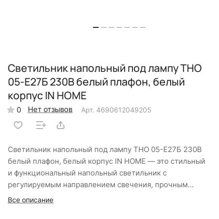
Светильник напольный под лампу ТНО
05-Е27Б 230В белый плафон, белый
корпус IN HOME
Нет отзывов
0
Арт.
4690612049205
Светильник напольный под лампу ТНО 05-Е27Б 230В
белый плафон, белый корпус IN HOME — это стильный
и функциональный напольный светильник с
регулируемым направлением свечения, прочным
металлическим корпусом белого цвета, устойчивым
Все описание
утяжеленным основанием и патроном E27 для ламп