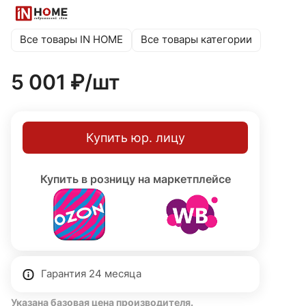
мощностью до 60 Вт. Оснащен выключателем на шнуре
длиной 2 м. Благодаря сменным лампам вы можете
самостоятельно выбирать цветовую температуру и
Все товары IN HOME
Все товары категории
яркость под свои задачи. Высота 1850 мм, длина
основания 1000 мм, ширина основания 200 мм, цвет
5 001 ₽/
шт
корпуса и плафона — белый. Гарантия 24 месяца.
Купить юр. лицу
Купить в розницу на маркетплейсе
Гарантия 24 месяца
Указана базовая цена производителя.