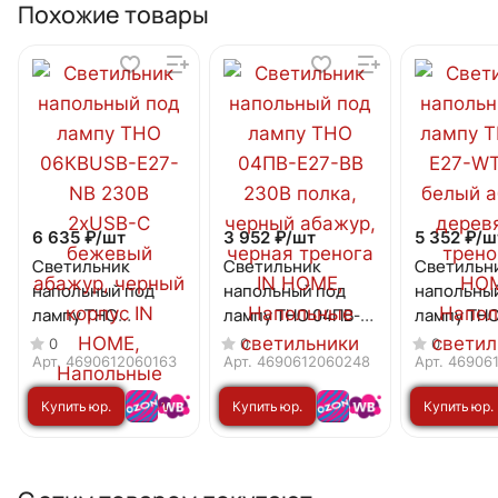
Похожие товары
6 635 ₽/
шт
3 952 ₽/
шт
5 352 ₽/
ш
Светильник
Светильник
Светильн
напольный под
напольный под
напольны
лампу ТНО
лампу ТНО 04ПВ-
лампу ТНО
06КВUSB-Е27-NB
Е27-BB 230В полка,
WT 230В 
0
0
0
230В 2хUSB-C
черный абажур,
абажур,
Арт.
4690612060163
Арт.
4690612060248
Арт.
46906
бежевый абажур,
черная тренога IN
деревянн
Купить юр.
Купить юр.
Купить юр.
черный корпус IN
HOME
тренога I
HOME
лицу
лицу
лицу