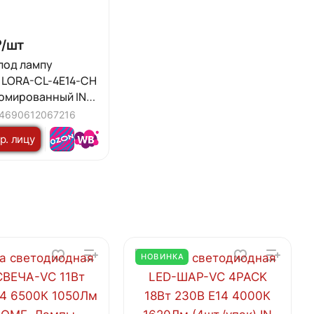
/
шт
под лампу
LORA-CL-4E14-CH
ромированный IN
4690612067216
р. лицу
НОВИНКА