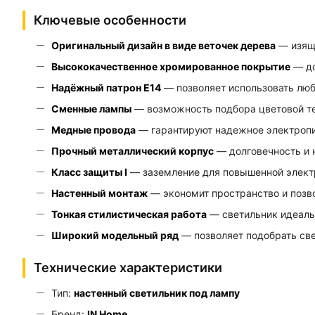
Ключевые особенности
Оригинальный дизайн в виде веточек дерева
— изящн
Высококачественное хромированное покрытие
— до
Надёжный патрон E14
— позволяет использовать лю
Сменные лампы
— возможность подбора цветовой те
Медные провода
— гарантируют надежное электропи
Прочный металлический корпус
— долговечность и 
Класс защиты I
— заземление для повышенной элект
Настенный монтаж
— экономит пространство и позво
Тонкая стилистическая работа
— светильник идеаль
Широкий модельный ряд
— позволяет подобрать све
Технические характеристики
Тип:
настенный светильник под лампу
Бренд:
IN Home