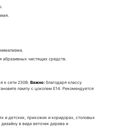
о.
ремя.
инимализма.
я абразивных чистящих средств.
я к сети 230В.
Важно:
благодаря классу
тановите лампу с цоколем E14. Рекомендуется
ях и детских, прихожих и коридорах, столовых
 дизайну в виде веточек дерева и