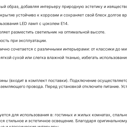
ый образ, добавляя интерьеру природную эстетику и изяществ
рытие устойчиво к коррозии и сохраняет свой блеск долгое в
зования LED ламп с цоколем E14.
ляет разместить светильник на оптимальной высоте.
ость при эксплуатации.
чно сочетается с различными интерьерами: от классики до м
гкой сухой или слегка влажной тканью, избегать использовани
ины (входит в комплект поставки). Подключение осуществляетс
земляющего провода. Перед установкой отключите питание. Ус
ется для использования в: гостиных и жилых комнатах, спальн
тся стильное и эстетичное освещение. Благодаря оригинальному
е и классические интерьеры.