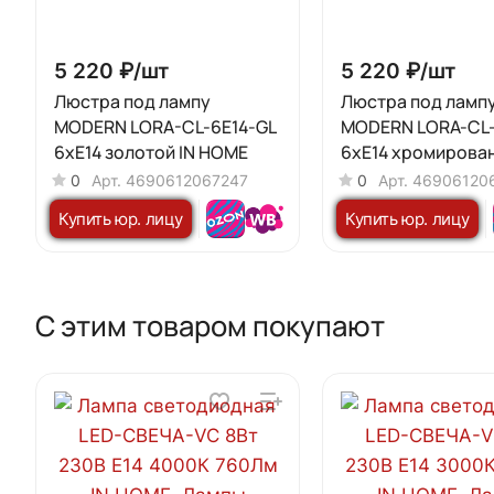
5 220 ₽/
шт
5 220 ₽/
шт
Люстра под лампу
Люстра под ламп
MODERN LORA-CL-6E14-GL
MODERN LORA-СL
6хЕ14 золотой IN HOME
6хЕ14 хромирован
HOME
0
Арт.
4690612067247
0
Арт.
46906120
Купить юр. лицу
Купить юр. лицу
С этим товаром покупают