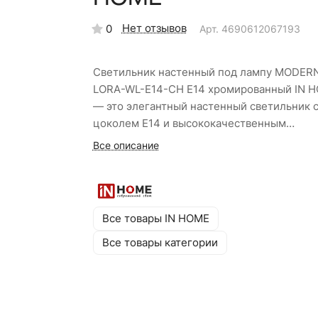
Нет отзывов
0
Арт.
4690612067193
Светильник настенный под лампу MODER
LORA-WL-E14-CH Е14 хромированный IN 
— это элегантный настенный светильник 
цоколем E14 и высококачественным
хромированным покрытием. Оригинальны
Все описание
дизайн в виде веточек дерева идеально
впишется в любое пространство благодар
современному дизайну и тонкой
стилистической работе. Размеры
Все товары IN HOME
308×333×104 мм. Класс защиты I, степень
Все товары категории
защиты IP20. Гарантия 24 месяца.