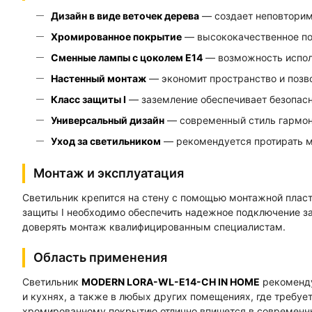
Дизайн в виде веточек дерева
— создает неповторим
Хромированное покрытие
— высококачественное пок
Сменные лампы с цоколем E14
— возможность исполь
Настенный монтаж
— экономит пространство и позво
Класс защиты I
— заземление обеспечивает безопасн
Универсальный дизайн
— современный стиль гармони
Уход за светильником
— рекомендуется протирать мя
Монтаж и эксплуатация
Светильник крепится на стену с помощью монтажной пласт
защиты I необходимо обеспечить надежное подключение за
доверять монтаж квалифицированным специалистам.
Область применения
Светильник
MODERN LORA-WL-E14-CH IN HOME
рекоменду
и кухнях, а также в любых других помещениях, где требуе
хромированному покрытию отлично впишется в современны