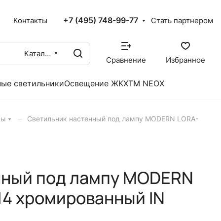
+7 (495) 748-99-77
X
Контакты
Стать партнером
Каталог
Сравнение
Избранное
ые светильники
Освещение ЖКХ
TM NEOX
–
ры
Светильник настенный под лампу MODERN LORA-
нный под лампу MODERN
4 хромированный IN