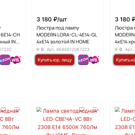
3 180 ₽/
шт
3 180 ₽
у
Люстра под лампу
Люстра 
-6E14-CH
MODERN LORA-CL-4E14-GL
MODERN 
ный IN
4хЕ14 золотой IN HOME
4хЕ14 х
HOME
67230
0
Арт.
4690612067223
0
Арт.
Купить юр. лицу
Купить ю