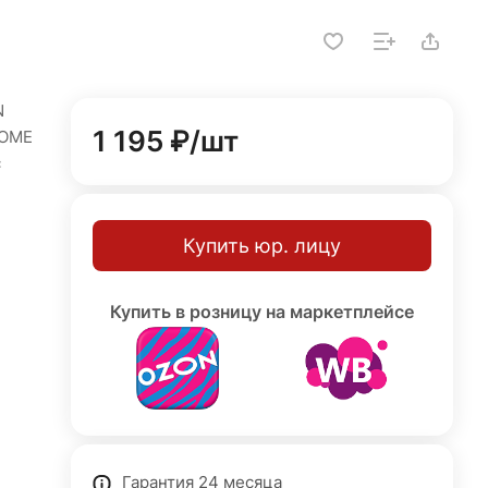
N
1 195 ₽/
шт
HOME
с
й
Купить юр. лицу
я
Купить в розницу на маркетплейсе
Гарантия 24 месяца