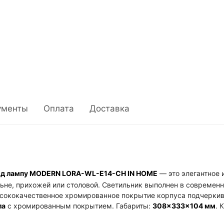
ументы
Оплата
Доставка
од лампу MODERN LORA-WL-E14-CH IN HOME
— это элегантное 
льне, прихожей или столовой. Светильник выполнен в современ
Высококачественное хромированное покрытие корпуса подчеркив
ла
с хромированным покрытием. Габариты:
308×333×104 мм
. 