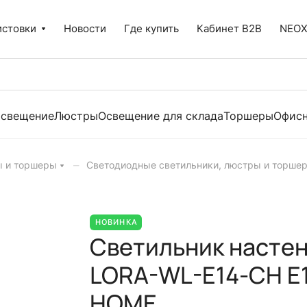
истовки
Новости
Где купить
Кабинет B2B
NEO
освещение
Люстры
Освещение для склада
Торшеры
Офисн
–
ы и торшеры
Светодиодные светильники, люстры и торше
НОВИНКА
Светильник насте
LORA-WL-E14-CH Е1
HOME