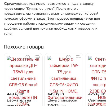
Юридические лица имеют возможность подать заявку
через опцию "Купить юр. лицу". После этого с
представителем компании свяжется менеджер, который
поможет оформить заказ. Этот процесс предназначен для
упрощения работы с юридическими лицами и создания
удобных условий для покупки необходимых товаров или
услуг.
Похожие товары
449 ₽/
шт
449 ₽/
шт
425 ₽/
шт
Держатель на
Шнур с таймером
Светильн
присоске ДП-
TW-T5 для
светодио