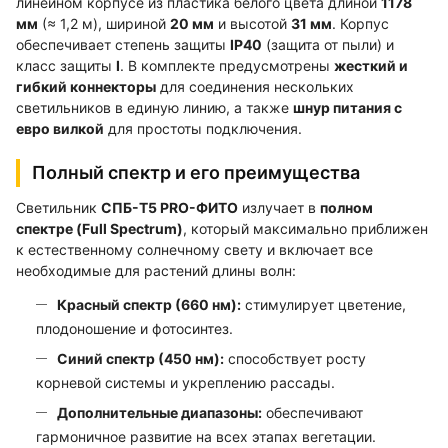
линейном корпусе из пластика белого цвета длиной
1178
мм
(≈ 1,2 м), шириной
20 мм
и высотой
31 мм
. Корпус
обеспечивает степень защиты
IP40
(защита от пыли) и
класс защиты
I
. В комплекте предусмотрены
жесткий и
гибкий коннекторы
для соединения нескольких
светильников в единую линию, а также
шнур питания с
евро вилкой
для простоты подключения.
Полный спектр и его преимущества
Светильник
СПБ-Т5 PRO-ФИТО
излучает в
полном
спектре (Full Spectrum)
, который максимально приближен
к естественному солнечному свету и включает все
необходимые для растений длины волн:
Красный спектр (660 нм):
стимулирует цветение,
плодоношение и фотосинтез.
Синий спектр (450 нм):
способствует росту
корневой системы и укреплению рассады.
Дополнительные диапазоны:
обеспечивают
гармоничное развитие на всех этапах вегетации.