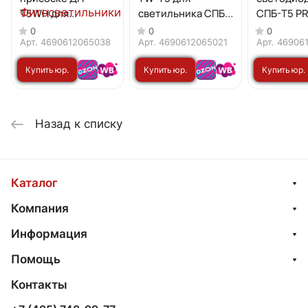
Т5WH для
светильника СПБ-
СПБ-Т5 P
светильника СПБ-
Т5-ФИТО 1,5м IN
полный с
0
0
0
Т5 белый (2шт в
HOME
15Вт 230B
Арт.
4690612065038
Арт.
4690612065021
Арт.
46906
комплекте) IN
HOME
Купить юр.
Купить юр.
Купить юр.
HOME
лицу
лицу
лицу
Назад к списку
Каталог
Компания
Информация
Помощь
Контакты