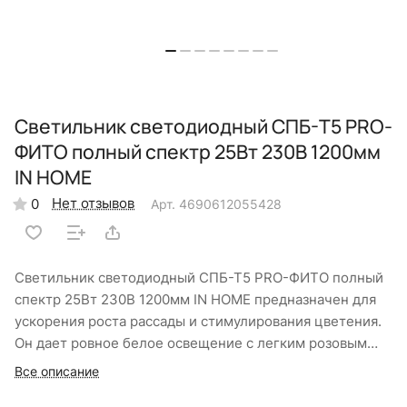
Светильник светодиодный СПБ-Т5 PRO-
ФИТО полный спектр 25Вт 230B 1200мм
IN HOME
Нет отзывов
0
Арт.
4690612055428
Светильник светодиодный СПБ-Т5 PRO-ФИТО полный
спектр 25Вт 230В 1200мм IN HOME предназначен для
ускорения роста рассады и стимулирования цветения.
Он дает ровное белое освещение с легким розовым
оттенком и идеален для применения в помещениях, где
Все описание
постоянно находятся люди. Возможно соединение