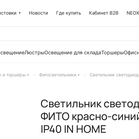
истовки
Новости
Где купить
Кабинет B2B
NEO
освещение
Люстры
Освещение для склада
Торшеры
Офисн
–
–
ы и торшеры
Фитосветильники
Светильник светодио
Светильник светод
ФИТО красно-синий
IP40 IN HOME