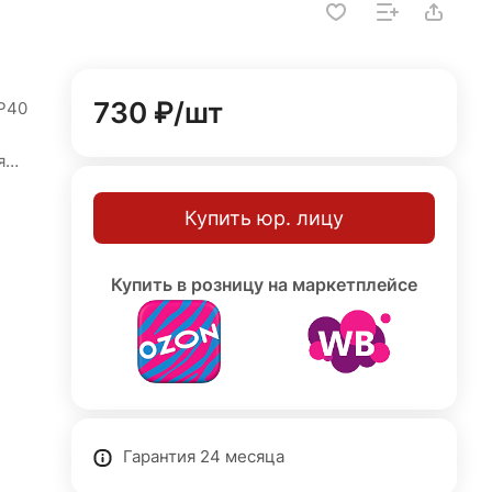
730 ₽/
шт
P40
я
цвет
Купить юр. лицу
, а
Купить в розницу на маркетплейсе
окой
х,
ях.
Гарантия 24 месяца