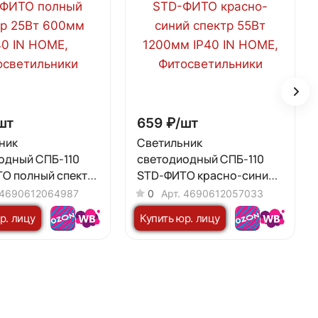
шт
659 ₽/
шт
ник
Светильник
одный СПБ-110
светодиодный СПБ-110
О полный спектр
STD-ФИТО красно-синий
мм IP40 IN HOME
спектр 55Вт 1200мм IP40 IN
4690612064987
0
Арт.
4690612057033
HOME
р. лицу
Купить юр. лицу