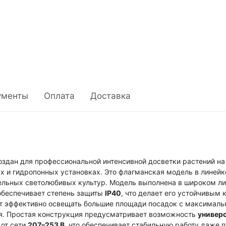
ументы
Оплата
Доставка
здан для профессиональной интенсивной досветки растений 
ах и гидропонных установках. Это флагманская модель в линей
льных светолюбивых культур. Модель выполнена в широком лин
 обеспечивает степень защиты
IP40
, что делает его устойчивым 
т эффективно освещать большие площади посадок с максимальн
ия. Простая конструкция предусматривает возможность
универс
 от сети
207–253 В
, что обеспечивает стабильную работу даже 