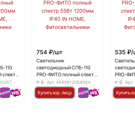
754 ₽/
шт
535 ₽/
Светильник
Светиль
Б-110
светодиодный СПБ-110
светоди
 спектр
PRO-ФИТО полный спектр
PRO-ФИТ
IN HOME
55Вт 1200мм IP40 IN HOME
25Вт 600
65007
0
Арт.
4690612064994
0
Арт.
Купить юр. лицу
Купить ю