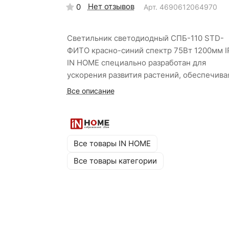
Нет отзывов
0
Арт.
4690612064970
Светильник светодиодный СПБ-110 STD-
ФИТО красно-синий спектр 75Вт 1200мм I
IN HOME специально разработан для
ускорения развития растений, обеспечива
оптимальный рост в сочетании с
Все описание
естественным дневным светом. Красный 
стимулирует активный рост зеленой массы
синий — укрепление и развитие корневой
системы. Максимальная мощность 75 Вт
Все товары IN HOME
позволяет использовать светильник с выс
Все товары категории
эффективностью в промышленных теплица
оранжереях и для профессионального
выращивания рассады на больших площад