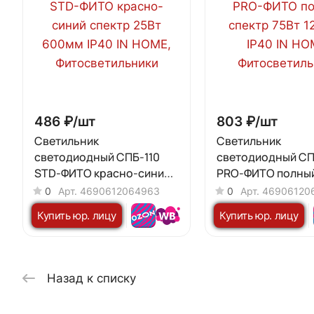
486 ₽/
шт
803 ₽/
шт
Светильник
Светильник
светодиодный СПБ-110
светодиодный СП
STD-ФИТО красно-синий
PRO-ФИТО полный
спектр 25Вт 600мм IP40 IN
75Вт 1200мм IP40 
0
Арт.
4690612064963
0
Арт.
46906120
HOME
Купить юр. лицу
Купить юр. лицу
Назад к списку