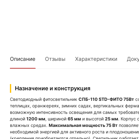
Описание
Отзывы
Характеристики
Док
Назначение и конструкция
Светодиодный фитосветильник
СПБ-110 STD-ФИТО 75Вт
со
теплицах, оранжереях, зимних садах, вертикальных ферм
возможную интенсивность освещения для самых требовате
длиной
1200 мм
, шириной
65 мм
и высотой
25 мм
. Корпус
влажных средах.
Максимальная мощность 75 Вт
позволяе
необходимой энергией для активного роста и плодоношен
(крепления приобретаются отдельно). Светильник работает