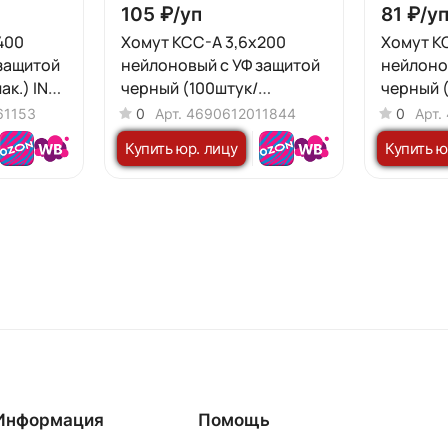
105 ₽/
уп
81 ₽/
у
400
Хомут КСС-А 3,6х200
Хомут К
защитой
нейлоновый с УФ защитой
нейлоно
ак.) IN
черный (100штук/
черный 
упаковка) IN HOME
упаковк
61153
0
Арт.
4690612011844
0
Арт.
Купить юр. лицу
Купить ю
Информация
Помощь