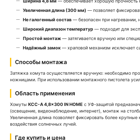
Ширина 4,8 мм
— обеспечивает хорошую прочность на
Увеличенная длина (300 мм)
— позволяет фиксирова
Не галогенный состав
— безопасен при нагревании, н
Широкий диапазон температур
— подходит для эксп
Простой монтаж
— затягивается вручную или специ
Надёжный замок
— храповой механизм исключает с
Способы монтажа
Затяжка хомута осуществляется вручную: необходимо прод
ножницами. При использовании монтажного пистолета усил
Область применения
Хомуты
КСС-А 4,8×300 IN HOME
с УФ-защитой предназнач
(освещение, видеонаблюдение, интернет), монтаж на столб
Увеличенная длина позволяет фиксировать более крупные 
воздействия солнечных лучей.
Где купить и цена