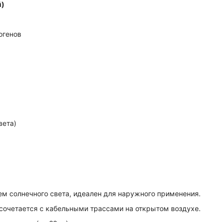
й)
)
огенов
вета)
м солнечного света, идеален для наружного применения.
сочетается с кабельными трассами на открытом воздухе.