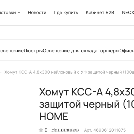
истовки
Новости
Где купить
Кабинет B2B
NEO
освещение
Люстры
Освещение для склада
Торшеры
Офисн
–
Хомут КСС-А 4,8х300 нейлоновый с УФ защитой черный (100
Хомут КСС-А 4,8х3
защитой черный (1
HOME
Нет отзывов
0
Арт.
4690612011875