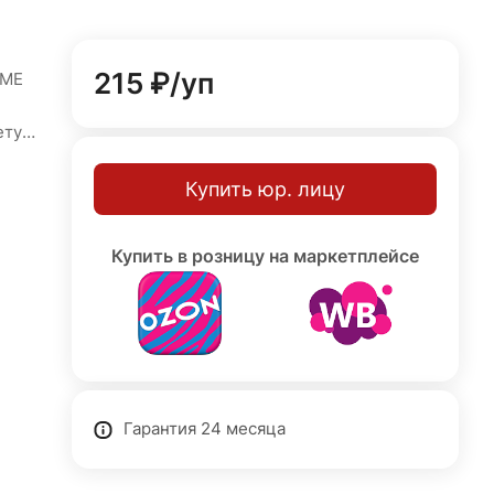
215 ₽/
уп
OME
ету
з
Купить юр. лицу
тся
Купить в розницу на маркетплейсе
ытом
Гарантия 24 месяца