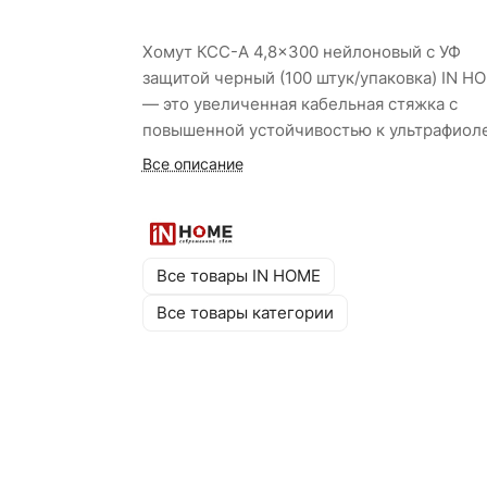
Хомут КСС-А 4,8×300 нейлоновый с УФ
защитой черный (100 штук/упаковка) IN H
— это увеличенная кабельная стяжка с
повышенной устойчивостью к ультрафиол
для наружного применения. Изготовлен и
Все описание
высокопрочного нейлона (полиамид), не
содержит галогенов. Монтаж осуществляе
вручную или специнструментом. Рабочий
диапазон температур: от –40°С до +85°С.
Все товары IN HOME
Черный цвет и УФ-защита обеспечивают
Все товары категории
долговечность при эксплуатации на откр
воздухе.