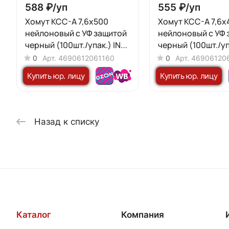
588 ₽/
уп
555 ₽/
уп
Хомут КСС-А 7,6х500
Хомут КСС-А 7,6х
нейлоновый с УФ защитой
нейлоновый с УФ 
черный (100шт./упак.) IN
черный (100шт./уп
HOME
HOME
0
Арт.
4690612061160
0
Арт.
46906120
Купить юр. лицу
Купить юр. лицу
Назад к списку
Каталог
Компания