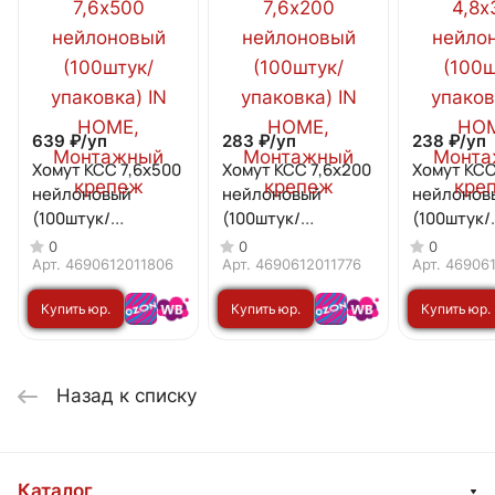
639 ₽/
уп
283 ₽/
уп
238 ₽/
уп
Хомут КСС 7,6х500
Хомут КСС 7,6х200
Хомут КСС
нейлоновый
нейлоновый
нейлонов
(100штук/
(100штук/
(100штук/
упаковка) IN HOME
упаковка) IN HOME
упаковка)
0
0
0
Арт.
4690612011806
Арт.
4690612011776
Арт.
469061
Купить юр.
Купить юр.
Купить юр.
лицу
лицу
лицу
Назад к списку
Каталог