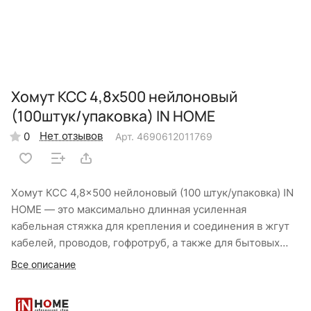
Хомут КСС 4,8х500 нейлоновый
(100штук/упаковка) IN HOME
Нет отзывов
0
Арт.
4690612011769
Хомут КСС 4,8×500 нейлоновый (100 штук/упаковка) IN
HOME — это максимально длинная усиленная
кабельная стяжка для крепления и соединения в жгут
кабелей, проводов, гофротруб, а также для бытовых
нужд. Изготовлен из высокопрочного нейлона
Все описание
(полиамид), не содержит галогенов. Монтаж
осуществляется вручную или специнструментом.
Рабочий диапазон температур: от –40°С до +85°С.