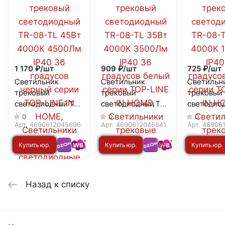
1 170 ₽/
шт
909 ₽/
шт
725 ₽/
шт
Светильник
Светильник
Светильн
трековый
трековый
трековый
светодиодный TR-
светодиодный TR-
светодио
08-TL 45Вт 4000К
08-TL 35Вт 4000К
08-TL 15В
0
0
0
4500Лм IP40 36
3500Лм IP40 36
1500Лм IP
Арт.
4690612045696
Арт.
4690612045641
Арт.
46906
градусов черный
градусов белый
градусов 
Купить юр.
Купить юр.
Купить юр.
серии TOP-LINE IN
серии TOP-LINE IN
серии TOP
HOME
HOME
HOME
лицу
лицу
лицу
Назад к списку