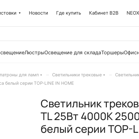
истовки
Новости
Где купить
Кабинет B2B
NEO
освещение
Люстры
Освещение для склада
Торшеры
Офисн
–
–
 патроны для ламп
Светильники трековые
Светильни
са белый серии TOP-LINE IN HOME
Светильник треков
TL 25Вт 4000К 2500
белый серии TOP-L