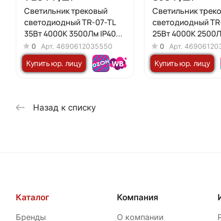
Светильник трековый
Светильник трек
светодиодный TR-07-TL
светодиодный TR
35Вт 4000К 3500Лм IP40
25Вт 4000К 2500Л
24 градуса черный серии
24 градуса черны
0
Арт.
4690612035550
0
Арт.
46906120
TOP-LINE IN HOME
TOP-LINE IN HOME
Купить юр. лицу
Купить юр. лицу
Назад к списку
Каталог
Компания
Бренды
О компании