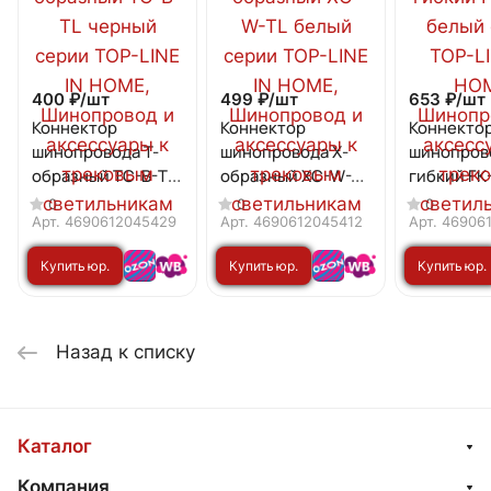
400 ₽/
шт
499 ₽/
шт
653 ₽/
шт
Коннектор
Коннектор
Коннекто
шинопровода T-
шинопровода X-
шинопров
образный TC-B-TL
образный XC-W-TL
гибкий FK
черный серии
белый серии TOP-
белый сер
0
0
0
TOP-LINE IN HOME
LINE IN HOME
LINE IN H
Арт.
4690612045429
Арт.
4690612045412
Арт.
46906
Купить юр.
Купить юр.
Купить юр.
лицу
лицу
лицу
Назад к списку
Каталог
Компания