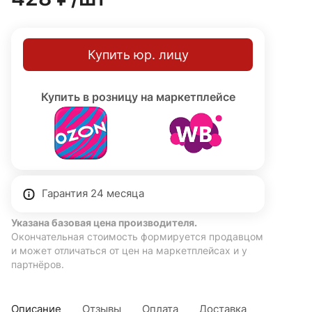
температура 4000К (нейтральный белый). Высокая
светоотдача без пульсаций и эффективное
распределение светового потока. Встроенная защита
Купить юр. лицу
от скачков напряжения. Монтируется накладным
способом с помощью усиленных металлических скоб в
комплекте. Класс защиты I (с заземлением), степень
Купить в розницу на маркетплейсе
защиты IP40. Гарантия 24 месяца.
Гарантия 24 месяца
Указана базовая цена производителя.
Окончательная стоимость формируется продавцом
и может отличаться от цен на маркетплейсах и у
партнёров.
Описание
Отзывы
Оплата
Доставка