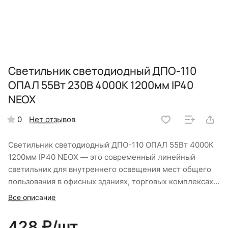
Светильник светодиодный ДПО-110
ОПАЛ 55Вт 230В 4000К 1200мм IP40
NEOX
Нет отзывов
0
Светильник светодиодный ДПО-110 ОПАЛ 55Вт 4000К
1200мм IP40 NEOX — это современный линейный
светильник для внутреннего освещения мест общего
пользования в офисных зданиях, торговых комплексах,
административных и учебных заведениях. Создает
Все описание
комфортное освещение без слепящего эффекта.
Световой поток 5 500 Лм, мощность 55 Вт, цветовая
428 ₽/
шт