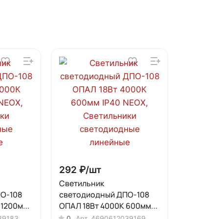
292 ₽/
шт
Светильник
О-108
светодиодный ДПО-108
 1200мм
ОПАЛ 18Вт 4000К 600мм
IP40 NEOX
39183
0
Арт.
4690612039169