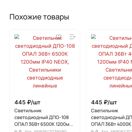
Похожие товары
445 ₽/
шт
445 ₽/
шт
Светильник
Светильник
светодиодный ДПО-108
светодиодный ДП
ОПАЛ 36Вт 6500К 1200мм
ОПАЛ 36Вт 4000К
IP40 NEOX
IP40 NEOX
0
Арт.
4690612039190
0
Арт.
46906120