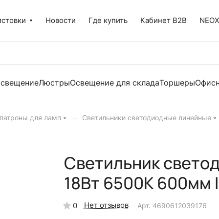
истовки
Новости
Где купить
Кабинет B2B
NEO
освещение
Люстры
Освещение для склада
Торшеры
Офисн
–
 патроны для ламп
Светильники светодиодные линейные
Светильник свето
18Вт 6500К 600мм 
Нет отзывов
0
Арт.
4690612039176