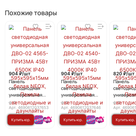
Похожие товары
904 ₽/
шт
904 ₽/
шт
820 ₽/
шт
Панель
Панель
Панель
светодиодная
светодиодная
светодио
универсальная
универсальная
универса
ДВО-02 4565-
ДВО-02 4540-
ДВО-02 36
0
0
0
ПРИЗМА 45Вт
ПРИЗМА 45Вт
ПРИЗМА 3
Арт.
4690612037653
Арт.
4690612037646
Арт.
46906
6500K IP40
4000К IP40
6500К IP4
Купить юр.
Купить юр.
Купить юр.
595х595х15мм
595х595х15мм
595х595х
белая NEOX
белая NEOX
белая NE
лицу
лицу
лицу