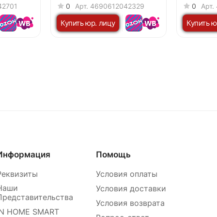
м белая
IP40 1195x180х19мм белая
IP40 119
42701
0
Арт.
4690612042329
0
Арт.
NEOX
NEOX
Купить юр. лицу
Купить ю
Информация
Помощь
Реквизиты
Условия оплаты
Наши
Условия доставки
Представительства
Условия возврата
IN HOME SMART