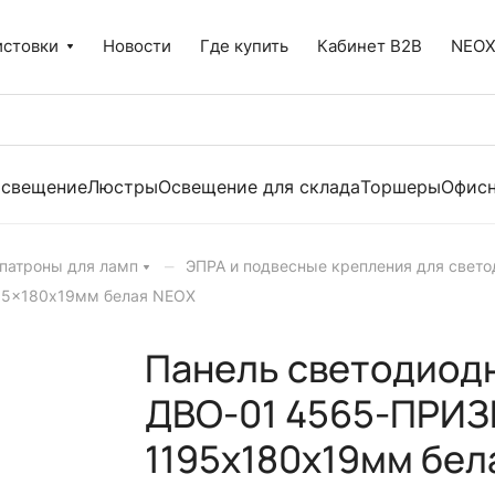
истовки
Новости
Где купить
Кабинет B2B
NEO
освещение
Люстры
Освещение для склада
Торшеры
Офисн
–
 патроны для ламп
ЭПРА и подвесные крепления для свет
95x180х19мм белая NEOX
Панель светодиод
ДВО-01 4565-ПРИЗМ
1195x180х19мм бел