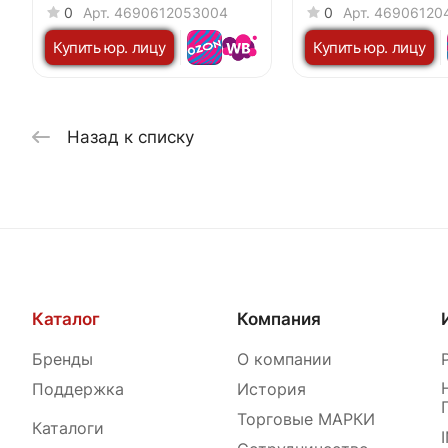
IP40 1195x180х19мм белая
IP40 1195x180х19м
0
Арт.
4690612053004
0
Арт.
46906120
NEOX
NEOX
Купить юр. лицу
Купить юр. лицу
Назад к списку
Каталог
Компания
Бренды
О компании
Поддержка
История
Торговые МАРКИ
Каталоги