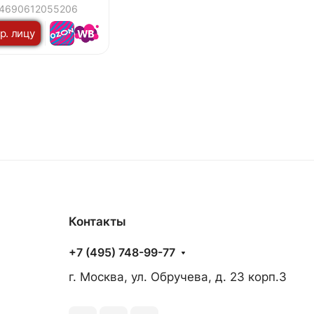
5x180х19мм белая
4690612055206
р. лицу
Контакты
+7 (495) 748-99-77
г. Москва, ул. Обручева, д. 23 корп.3