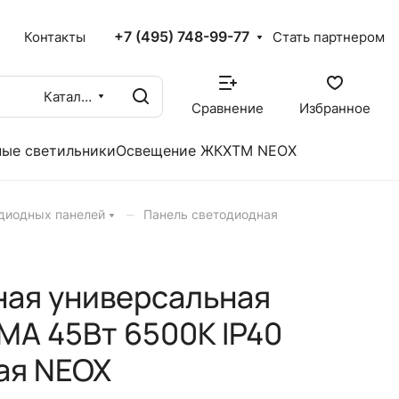
+7 (495) 748-99-77
X
Контакты
Стать партнером
Каталог
Сравнение
Избранное
ые светильники
Освещение ЖКХ
TM NEOX
–
одиодных панелей
Панель светодиодная
ная универсальная
А 45Вт 6500К IP40
ая NEOX