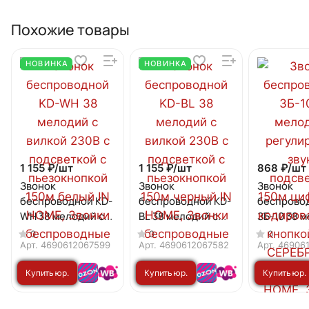
Похожие товары
НОВИНКА
НОВИНКА
1 155 ₽/
шт
1 155 ₽/
шт
868 ₽/
шт
Звонок
Звонок
Звонок
беспроводной KD-
беспроводной KD-
беспрово
WH 38 мелодий с
BL 38 мелодий с
ЗБ-10 38 
вилкой 230В с
вилкой 230В с
регулиро
0
0
0
подсветкой с
подсветкой с
звука, по
Арт.
4690612067599
Арт.
4690612067582
Арт.
46906
пьезокнопкой
пьезокнопкой
150м циф
Купить юр.
Купить юр.
Купить юр.
150м белый IN
150м черный IN
кодирова
HOME
HOME
кнопкой I
лицу
лицу
лицу
СЕРЕБРЯН