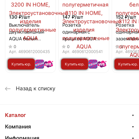
130 ₽/
шт
147 ₽/
шт
152 ₽/
шт
Выключатель
Розетка
Розетка
двухклавишный
одинарная с
одинарная
AQUA белый
крышкой AQUA
заземлен
полугерметичный
белая
крышкой 
0
0
0
3200 IN HOME
полугерметичная
белая
Арт.
4690612000435
Арт.
4690612000541
Арт.
46906
3110 IN HOME
полугерм
Купить юр.
Купить юр.
Купить юр.
3112 IN H
лицу
лицу
лицу
Назад к списку
Каталог
Компания
Информация