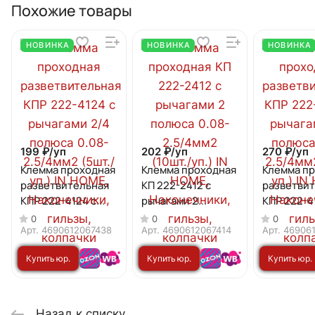
Похожие товары
НОВИНКА
НОВИНКА
НОВИНКА
199 ₽/
уп
202 ₽/
уп
270 ₽/
уп
Клемма проходная
Клемма проходная
Клемма п
разветвительная
КП 222-2412 с
разветви
КПР 222-4124 с
рычагами 2
КПР 222-4
рычагами 2/4
полюса 0.08-
рычагами 
0
0
0
полюса 0.08-
2.5/4мм2 (10шт./
полюса 0.
Арт.
4690612067438
Арт.
4690612067414
Арт.
46906
2.5/4мм2 (5шт./
уп.) IN HOME
2.5/4мм2 (
Купить юр.
Купить юр.
Купить юр.
уп.) IN HOME
IN HOME
лицу
лицу
лицу
Назад к списку