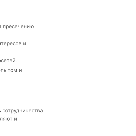
и пресечению
тересов и
сетей.
опытом и
ь сотрудничества
вляют и