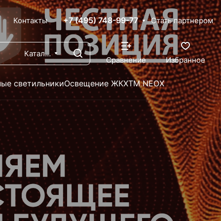
+7 (495) 748-99-77
X
Контакты
Стать партнером
Каталог
Сравнение
Избранное
ые светильники
Освещение ЖКХ
TM NEOX