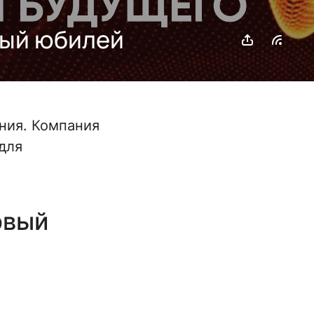
вый юбилей
ния. Компания
для
рвый