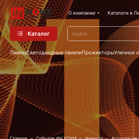
О компании
Каталоги и Л
Каталог
Лампы
Светодиодные панели
Прожекторы
Уличное 
–
–
–
Главная
События ИН ХОУМ
Новости
Ассоциация 