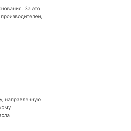
нования. За это
 производителей,
у, направленную
кому
есла