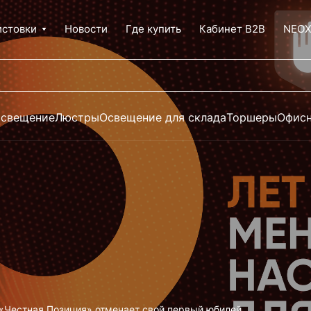
истовки
Новости
Где купить
Кабинет B2B
NEO
освещение
Люстры
Освещение для склада
Торшеры
Офисн
«Честная Позиция» отмечает свой первый юбилей