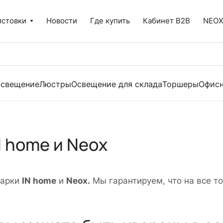
истовки
Новости
Где купить
Кабинет B2B
NEO
освещение
Люстры
Освещение для склада
Торшеры
Офисн
N home и Neox
марки
IN home
и
Neox.
Мы гарантируем, что на все т