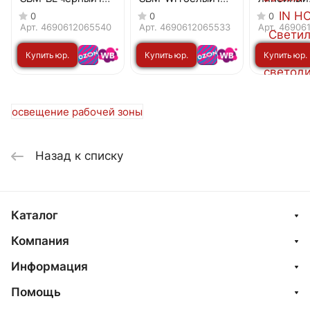
HOME
HOME
светодио
0
0
0
поворотны
Арт.
4690612065540
Арт.
4690612065533
Арт.
46906
LENS 3540
Купить юр.
Купить юр.
Купить юр.
4000К 60г
черный I
лицу
лицу
лицу
освещение рабочей зоны
Назад к списку
Каталог
Компания
Информация
Помощь