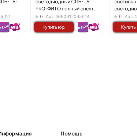
СПБ-Т5-
светодиодный СПБ-Т5
светильн
E
PRO-ФИТО полный спектр
светодио
15Вт 230B 600мм IN HOME
ФИТО IN 
65021
0
Арт.
4690612065014
0
Арт.
4
Купить юр.
Купить
лицу
лиц
Информация
Помощь