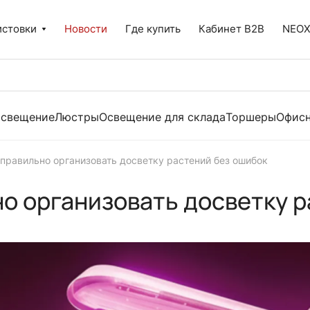
истовки
Новости
Где купить
Кабинет B2B
NEO
освещение
Люстры
Освещение для склада
Торшеры
Офисн
правильно организовать досветку растений без ошибок
о организовать досветку р