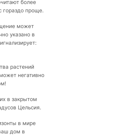
очитают более
с гораздо проще.
ещение может
чно указано в
сигнализирует:
тва растений
 может негативно
ом!
их в закрытом
адусов Цельсия.
изонты в мире
ваш дом в