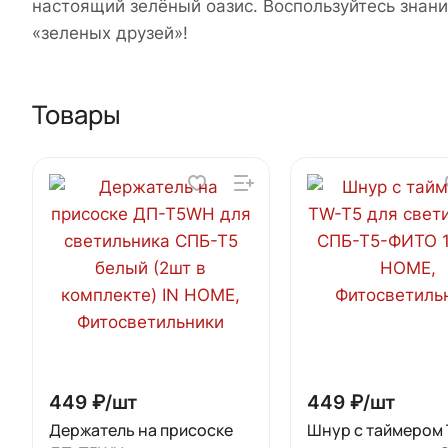
настоящий зелёный оазис. Воспользуйтесь знан
«зеленых друзей»!
Товары
449 ₽/
шт
449 ₽/
шт
Держатель на присоске
Шнур с таймером