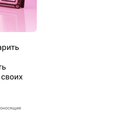
арить
ть
 своих
одоносящие