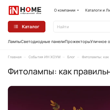
О компании
Каталоги и Л
Каталог
Лампы
Светодиодные панели
Прожекторы
Уличное 
–
–
–
Главная
События ИН ХОУМ
Блог
Фитолампы: как 
Фитолампы: как правильн