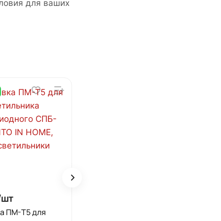
словия для ваших
/
шт
617 ₽/
шт
а ПМ-Т5 для
Светильник