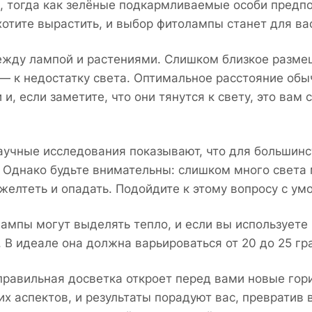
, тогда как зелёные подкармливаемые особи предп
отите вырастить, и выбор фитолампы станет для ва
между лампой и растениями. Слишком близкое разм
— к недостатку света. Оптимальное расстояние обы
и, если заметите, что они тянутся к свету, это вам 
аучные исследования показывают, что для большинс
ь. Однако будьте внимательны: слишком много света
 желтеть и опадать. Подойдите к этому вопросу с ум
ампы могут выделять тепло, и если вы используете 
. В идеале она должна варьироваться от 20 до 25 гр
 правильная досветка откроет перед вами новые гор
х аспектов, и результаты порадуют вас, превратив 