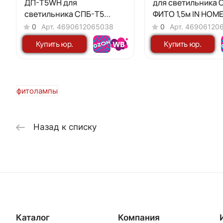
ДП-Т5WH для
для светильника 
светильника СПБ-Т5
ФИТО 1,5м IN HOM
белый (2шт в комплекте)
0
Арт.
4690612065038
0
Арт.
46906120
IN HOME
Купить юр.
Купить юр.
лицу
лицу
фитолампы
Назад к списку
Каталог
Компания